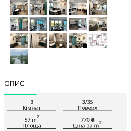
ОПИС
3
3/35
Кімнат
Поверх
2
57 m
770 ₴
2
Площа
Ціна за m
.