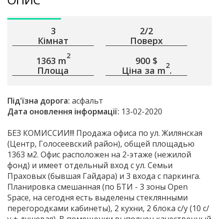
3
2/2
Кімнат
Поверх
2
1363 m
900 $
2
Площа
Ціна за m
.
Під'їзна дорога:
асфальт
Дата оновлення інформації:
13-02-2020
БЕЗ КОМИССИИ!!! Продажа офиса по ул. Жилянская
(Центр, Голосеевский район), общей площадью
1363 м2. Офис расположен на 2-этаже (нежилой
фонд) и имеет отдельный вход с ул. Семьи
Праховых (бывшая Гайдара) и 3 входа с паркинга.
Планировка смешанная (по БТИ - 3 зоны Open
Space, на сегодня есть выделены стеклянными
перегородками кабинеты), 2 кухни, 2 блока с/у (10 с/